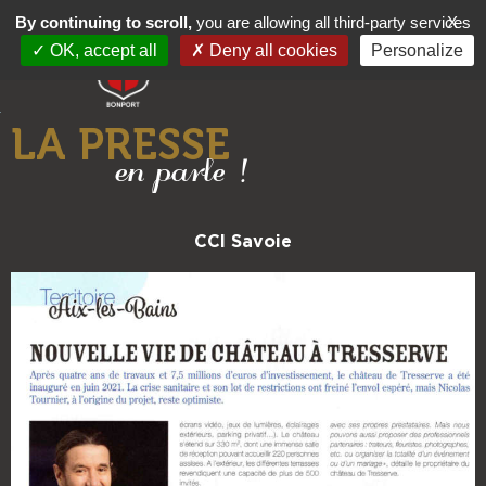
By continuing to scroll,
you are allowing all third-party services
X
OK, accept all
Deny all cookies
Personalize
Événements Professionnels
LA PRESSE
en parle !
CCI Savoie